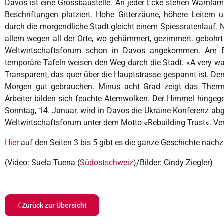
D
avos ist eine Grossbaustelle. An jeder Ecke stehen Warnl
Beschriftungen platziert. Hohe Gitterzäune, höhere Leiter
durch die morgendliche Stadt gleicht einem Spiessrutenlauf. N
allem wegen all der Orte, wo gehämmert, gezimmert, gebohrt 
Weltwirtschaftsforum schon in Davos angekommen. Am B
temporäre Tafeln weisen den Weg durch die Stadt. «A very 
Transparent, das quer über die Hauptstrasse gespannt ist.
Morgen gut gebrauchen. Minus acht Grad zeigt das Thermo
Arbeiter bilden sich feuchte Atemwolken. Der Himmel hingegen
Sonntag, 14. Januar, wird in Davos die Ukraine-Konferenz abg
Weltwirtschaftsforum unter dem Motto «Rebuilding Trust». Ver
Hier
auf den Seiten 3 bis 5 gibt es die ganze Geschichte nachz
(Video: Suela Tuena (
Südostschweiz
)/Bilder: Cindy Ziegler)
Zurück zur Übersicht