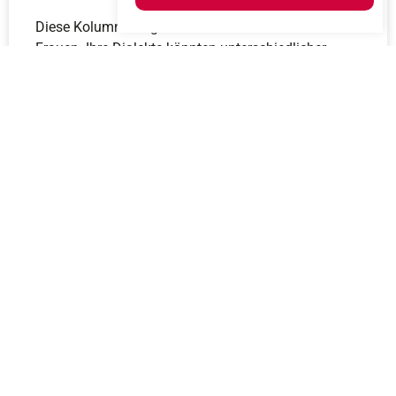
Diese Kolumne zeigt den Briefwechsel zweier
Frauen. Ihre Dialekte könnten unterschiedlicher
kaum sein: Prättigauer Dialekt trifft auf
Domleschger-/Churerdeutsch.
Mehr erfahren
BEITRÄGE