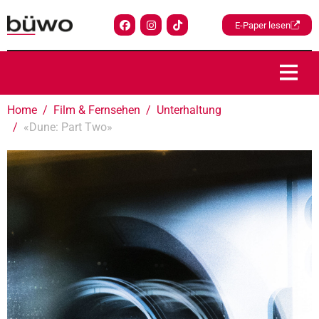
E-Paper lesen
Home
Film & Fernsehen
Unterhaltung
«Dune: Part Two»