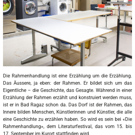
Die Rahmenhandlung ist eine Erzählung um die Erzählung.
Bespielt: die Waschküche im Alters- und
Das Äussere, ja eben: der Rahmen. Er bildet sich um das
Pflegeheim Allmend.
Eigentliche – die Geschichte, das Gesagte. Während in einer
Erzählung der Rahmen erzählt und konstruiert werden muss,
ist er in Bad Ragaz schon da. Das Dorf ist der Rahmen, das
Innere bilden Menschen, Künstlerinnen und Künstler, die alle
eine Geschichte zu erzählen haben. So wird es sein bei «Die
Rahmenhandlung», dem Literaturfestival, das vom 15. bis
17. September im Kurort stattfinden wird.