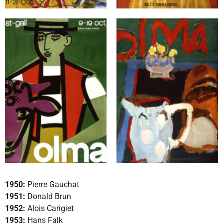
1950:
Pierre Gauchat
1951:
Donald Brun
1952:
Alois Carigiet
1953:
Hans Falk