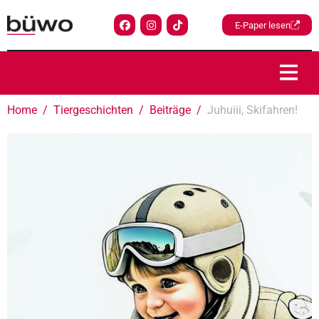
E-Paper lesen
Home
Tiergeschichten
Beiträge
Juhuiii, Skifahren!