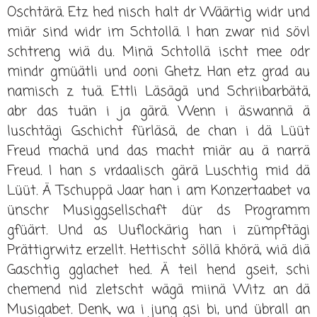
Oschtärä. Etz hed nisch halt dr Wäärtig widr und
miär sind widr im Schtollä. I han zwar nid sövl
schtreng wiä du. Minä Schtollä ischt mee odr
mindr gmüätli und ooni Ghetz. Han etz grad au
namisch z tuä. Ettli Läsägä und Schriibarbätä,
abr das tuän i ja gärä. Wenn i äswannä ä
luschtägi Gschicht fürläsä, de chan i dä Lüüt
Freud machä und das macht miär au ä narrä
Freud. I han s vrdaalisch gärä Luschtig mid dä
Lüüt. Ä Tschuppä Jaar han i am Konzertaabet va
ünschr Musiggsellschaft dür ds Programm
gfüärt. Und as Uuflockärig han i zümpftägi
Prättigrwitz erzellt. Hettischt söllä khörä, wiä diä
Gaschtig gglachet hed. Ä teil hend gseit, schi
chemend nid zletscht wägä miinä Witz an dä
Musigabet. Denk, wa i jung gsi bi, und übrall an