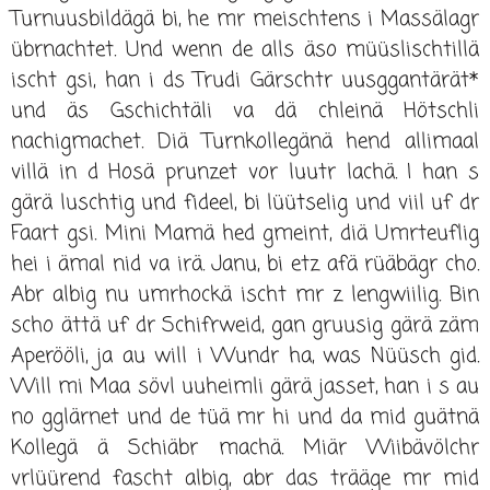
Turnuusbildägä bi, he mr meischtens i Massälagr
übrnachtet. Und wenn de alls äso müüslischtillä
ischt gsi, han i ds Trudi Gärschtr uusggantärät*
und äs Gschichtäli va dä chleinä Hötschli
nachigmachet. Diä Turnkollegänä hend allimaal
villä in d Hosä prunzet vor luutr lachä. I han s
gärä luschtig und fideel, bi lüütselig und viil uf dr
Faart gsi. Mini Mamä hed gmeint, diä Umrteuflig
hei i ämal nid va irä. Janu, bi etz afä rüäbägr cho.
Abr albig nu umrhockä ischt mr z lengwiilig. Bin
scho ättä uf dr Schifrweid, gan gruusig gärä zäm
Aperööli, ja au will i Wundr ha, was Nüüsch gid.
Will mi Maa sövl uuheimli gärä jasset, han i s au
no gglärnet und de tüä mr hi und da mid guätnä
Kollegä ä Schiäbr machä. Miär Wiibävölchr
vrlüürend fascht albig, abr das trääge mr mid