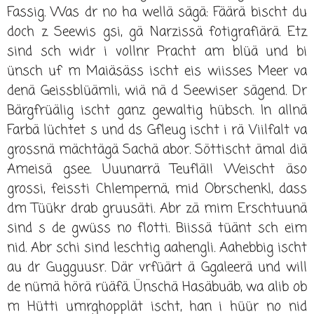
Fassig. Was dr no ha wellä sägä: Fäärä bischt du
doch z Seewis gsi, gä Narzissä fotigrafiärä. Etz
sind sch widr i vollnr Pracht am blüä und bi
ünsch uf m Maiäsäss ischt eis wiisses Meer va
denä Geissblüämli, wiä nä d Seewiser sägend. Dr
Bärgfrüälig ischt ganz gewaltig hübsch. In allnä
Farbä lüchtet s und ds Gfleug ischt i rä Viilfalt va
grossnä mächtägä Sachä abor. Söttischt ämal diä
Ameisä gsee. Uuunarrä Teuflä!! Weischt äso
grossi, feissti Chlempernä, mid Obrschenkl, dass
dm Tüükr drab gruusäti. Abr zä mim Erschtuunä
sind s de gwüss no flotti. Biissä tüänt sch eim
nid. Abr schi sind leschtig aahengli. Aahebbig ischt
au dr Gugguusr. Där vrfüärt ä Ggaleerä und will
de nümä hörä rüäfä. Ünschä Hasäbuäb, wa alib ob
m Hütti umrghopplät ischt, han i hüür no nid