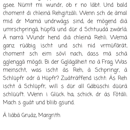
gsee. Nümt mi wundr, ob r no läbt. Und bald
choment di chleinä Rehgitzäli. Wenn sch de ämal
mid dr Mamä undrwägs sind, de mögend diä
umrschpringä, hüpfä und dür d Schtuudä zwärlä.
Ä narrä Wundr hend diä chleinä Rehli. Wemä
ganz rüäbig ischt und schi nid vrmüfärät,
choment sch eim sövl nach, dass mä schä
gglenggä mögdi. Bi der Gglägäheit no ä Frag. Was
meinscht, was ischt äs Reh, ä Schpringr, ä
Schlüpfr odr ä Hüpfr? Zuäträffend ischt: Äs Reh
ischt ä Schlüpfr, will s dür all Gäbüschi düürä
schlüüft. Wenn i Glück ha, schick dr äs Fötäli.
Mach s guät und bliib gsund.
Ä liäbä Gruäz, Margrith