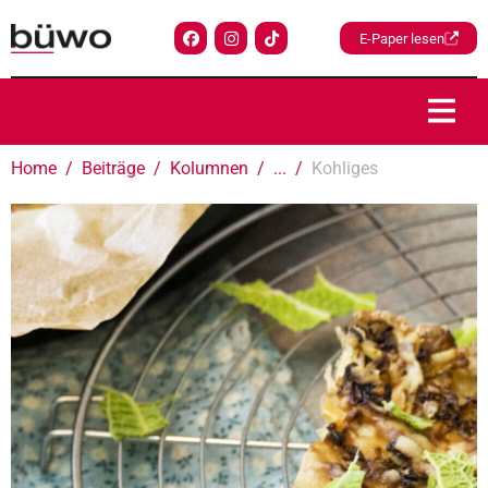
E-Paper lesen
Home
Beiträge
Kolumnen
...
Kohliges