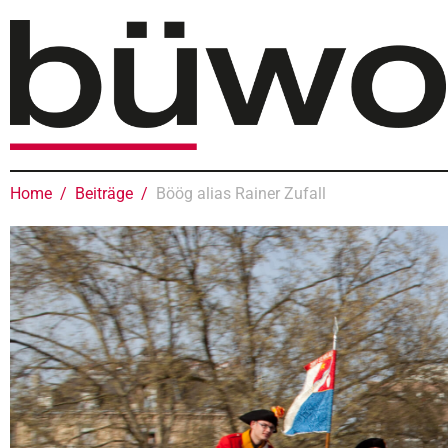
Home
Beiträge
Böög alias Rainer Zufall