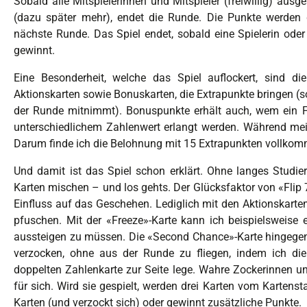
Sobald alle Mitspielerinnen und Mitspieler (freiwillig) ausg
(dazu später mehr), endet die Runde. Die Punkte werden 
nächste Runde. Das Spiel endet, sobald eine Spielerin oder
gewinnt.
Eine Besonderheit, welche das Spiel auflockert, sind die
Aktionskarten sowie Bonuskarten, die Extrapunkte bringen (s
der Runde mitnimmt). Bonuspunkte erhält auch, wem ein F
unterschiedlichem Zahlenwert erlangt werden. Während mein
Darum finde ich die Belohnung mit 15 Extrapunkten vollkomm
Und damit ist das Spiel schon erklärt. Ohne langes Studier
Karten mischen – und los gehts. Der Glücksfaktor von «Flip 
Einfluss auf das Geschehen. Lediglich mit den Aktionskart
pfuschen. Mit der «Freeze»-Karte kann ich beispielsweise 
aussteigen zu müssen. Die «Second Chance»-Karte hingegen b
verzocken, ohne aus der Runde zu fliegen, indem ich d
doppelten Zahlenkarte zur Seite lege. Wahre Zockerinnen un
für sich. Wird sie gespielt, werden drei Karten vom Kartens
Karten (und verzockt sich) oder gewinnt zusätzliche Punkte.