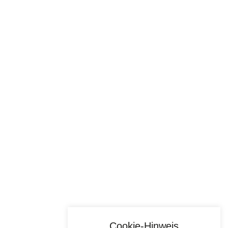
Cookie-Hinweis