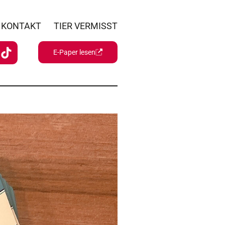
KONTAKT
TIER VERMISST
E-Paper lesen