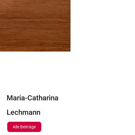
Maria-Catharina
Lechmann
Alle Beiträge