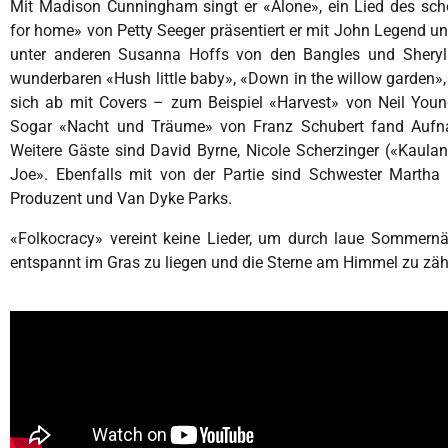
Mit Madison Cunningham singt er «Alone», ein Lied des sc
for home» von Petty Seeger präsentiert er mit John Legend und
unter anderen Su
sanna Hoffs von den Bangles und Sheryl C
wunderbaren «Hush little baby», «Down in the willow garden
sich ab mit Covers – zum Beispiel «Harvest» von Neil You
Sogar «Nacht und Träume» von Franz Schubert fand Aufna
Weitere Gäste sind David Byrne, Nicole Scherzinger («Kaul
Joe». Ebenfalls mit von der Partie sind Schwester Marth
Produzent und Van Dyke Parks.
«Folkocracy» vereint keine Lieder, um durch laue Sommern
entspannt im Gras zu liegen und die Sterne am Himmel zu zäh