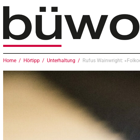
Home
Hörtipp
Unterhaltung
Rufus Wainwright: «Folko