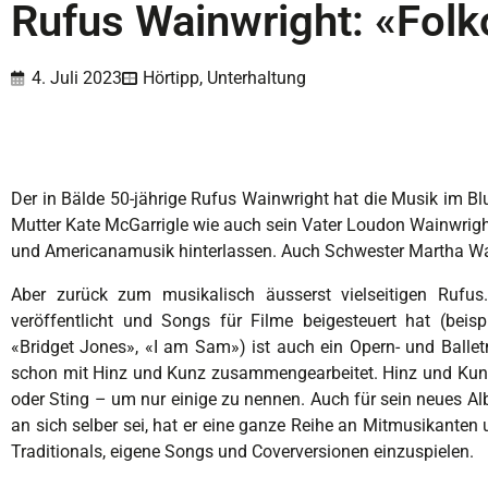
Rufus Wainwright: «Folk
4. Juli 2023
Hörtipp
,
Unterhaltung
D
er in Bälde 50-jährige Rufus Wainwright hat die Musik im Bl
Mutter Kate McGarrigle wie auch sein Vater Loudon Wainwright 
und Americanamusik hinterlassen. Auch Schwester Martha Wain
Aber zurück zum musikalisch äusserst vielseitigen Rufus
veröffentlicht und Songs für Filme beigesteuert hat (beis
«Bridget Jones», «I am Sam») ist auch ein Opern- und Ball
schon mit Hinz und Kunz zusammengearbeitet. Hinz und Kunz
oder Sting – um nur einige zu nennen. Auch für sein neues A
an sich selber sei, hat er eine ganze Reihe an Mitmusikanten
Traditionals, eigene Songs und Coverversionen einzuspielen.