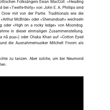
hottischen Folksängers Ewan MacColl. «Heading
 bei «Twelfe-thirty» von John E. A. Phillips sind
row mit von der Partie. Traditionals wie die
», «Arthur McBride» oder «Shenandoah» wechseln
ng oder «High on a rocky ledge» von Moondog.
hme in dieser einmaligen Zusammenstellung.
ana nã pua») oder Chaka Khan auf «Cotton Eyed
a und die Ausnahmemusiker Mitchell Froom als
ächte zu tanzen. Aber solche, um bei Neumond
len.