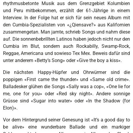
rhythmusbetonte Musik aus dem Grenzgebiet Kolumbien
und Peru mitbekommen, erzählt der 61-Jährige in einem
Interview. In der Folge hat er sich für sein neues Album mit
den Cumbia-Spezialisten von «¿Qiensave?» aus Kalifornien
zusammengetan. Man jamte, schrieb Songs und nahm diese
auf. Die sonnenbebrillten Latinos haben jedoch nicht nur den
Cumbia im Blut, sondern auch Rockabilly, Swamp-Rock,
Reggae, Americana und sowieso Tex Mex. Beweis dafür sind
unter anderem «Betty’s Song» oder «Give the boy a kiss».
Die nächsten Happy-Hüpfer und Ohrwürmer sind die
poppigen «First came the thunder» und «Same old crime».
Balladesker glühen die Songs «Sally was a cop», «One lie for
me, one for you» oder «Red sky night». Andere sonnige
Grüsse sind «Sugar into water» oder «In the Shadow (for
Elon)».
Vor dem Hintergrund seiner Genesung ist «It’s a good day to
be alive» eine wunderbare Ballade und ein markiger