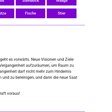
ebs
Steinbock
Waage
ütze
Fische
Stier
geht es vorwärts. Neue Visionen und Ziele
er Vergangenheit aufzuräumen, um Raum zu
gangenheit darf nicht mehr zum Hindernis
en und zu bereinigen, und dann die neue Saat
raft voraus!