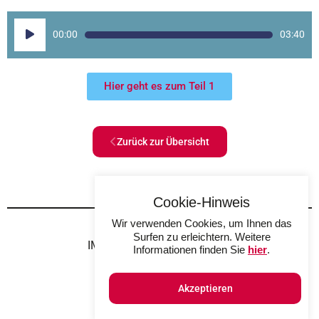
Audio-
00:00
03:40
Player
Hier geht es zum Teil 1
Zurück zur Übersicht
Cookie-Hinweis
Wir verwenden Cookies, um Ihnen das
Surfen zu erleichtern. Weitere
IMPRESSUM
DATENSCHUTZ
Informationen finden Sie
hier
.
Akzeptieren